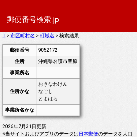
郵便番号検索.jp
>
市区町村名
>
町域名
> 検索結果
郵便番号
9052172
住所
沖縄県名護市豊原
事業所名
おきなわけん
住所かな
なごし
とよはら
事業所名かな
2026年7月31日更新
※当サイトおよびアプリのデータは
日本郵便
のデータを大口