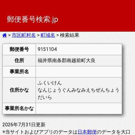
郵便番号検索.jp
>
市区町村名
>
町域名
> 検索結果
郵便番号
9151104
住所
福井県南条郡南越前町大良
事業所名
ふくいけん
住所かな
なんじょうぐんみなみえちぜんちょう
だいら
事業所名かな
2026年7月31日更新
※当サイトおよびアプリのデータは
日本郵便
のデータを大口