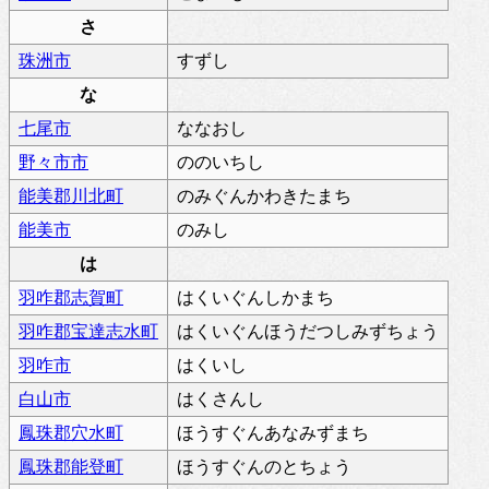
さ
珠洲市
すずし
な
七尾市
ななおし
野々市市
ののいちし
能美郡川北町
のみぐんかわきたまち
能美市
のみし
は
羽咋郡志賀町
はくいぐんしかまち
羽咋郡宝達志水町
はくいぐんほうだつしみずちょう
羽咋市
はくいし
白山市
はくさんし
鳳珠郡穴水町
ほうすぐんあなみずまち
鳳珠郡能登町
ほうすぐんのとちょう