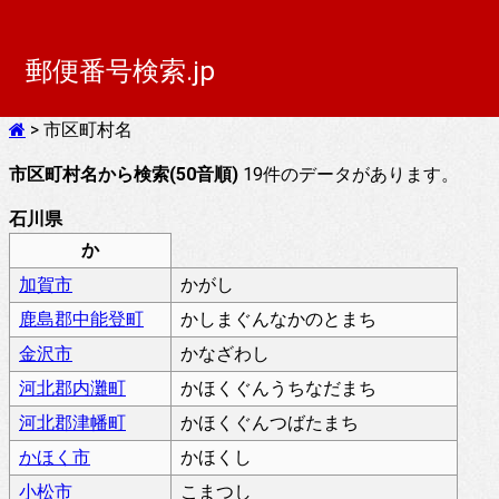
郵便番号検索.jp
> 市区町村名
市区町村名から検索(50音順)
19件のデータがあります。
石川県
か
加賀市
かがし
鹿島郡中能登町
かしまぐんなかのとまち
金沢市
かなざわし
河北郡内灘町
かほくぐんうちなだまち
河北郡津幡町
かほくぐんつばたまち
かほく市
かほくし
小松市
こまつし