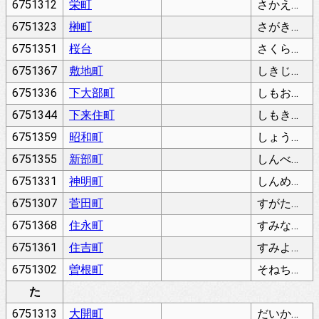
6751312
栄町
さかえちょう
6751323
榊町
さがきちょう
6751351
桜台
さくらだい
6751367
敷地町
しきじちょう
6751336
下大部町
しもおおべちょう
6751344
下来住町
しもきしちょう
6751359
昭和町
しょうわちょう
6751355
新部町
しんべちょう
6751331
神明町
しんめいちょう
6751307
菅田町
すがたちょう
6751368
住永町
すみながちょう
6751361
住吉町
すみよしちょう
6751302
曽根町
そねちょう
た
6751313
大開町
だいかいちょう