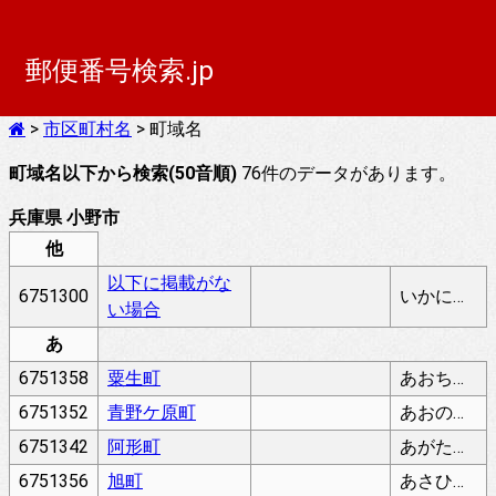
郵便番号検索.jp
>
市区町村名
> 町域名
町域名以下から検索(50音順)
76件のデータがあります。
兵庫県 小野市
他
以下に掲載がな
6751300
いかにけいさいがないばあい
い場合
あ
6751358
粟生町
あおちょう
6751352
青野ケ原町
あおのがはらちょう
6751342
阿形町
あがたちょう
6751356
旭町
あさひちょう