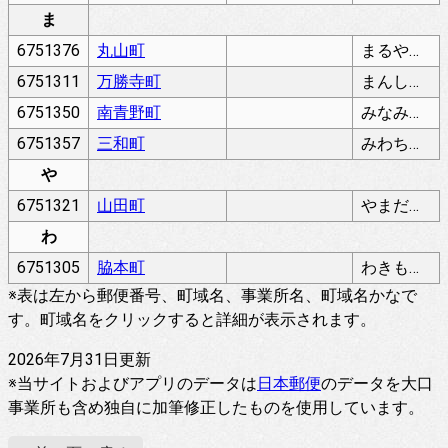
ま
6751376
丸山町
まるやまちょう
6751311
万勝寺町
まんしょうじちょう
6751350
南青野町
みなみあおのちょう
6751357
三和町
みわちょう
や
6751321
山田町
やまだちょう
わ
6751305
脇本町
わきもとちょう
※表は左から郵便番号、町域名、事業所名、町域名かなで
す。町域名をクリックすると詳細が表示されます。
2026年7月31日更新
※当サイトおよびアプリのデータは
日本郵便
のデータを大口
事業所も含め独自に加筆修正したものを使用しています。