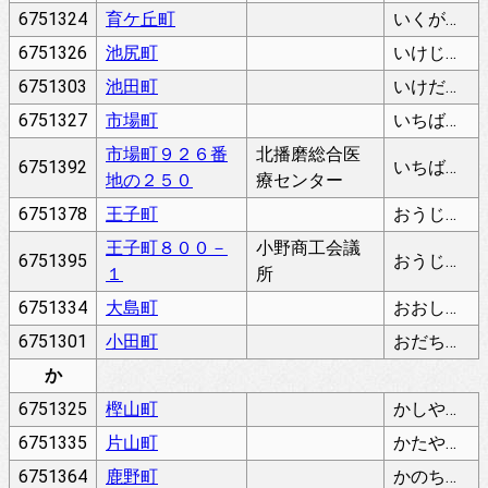
6751324
育ケ丘町
いくがおかちょう
6751326
池尻町
いけじりちょう
6751303
池田町
いけだちょう
6751327
市場町
いちばちょう
市場町９２６番
北播磨総合医
6751392
いちばちょう
地の２５０
療センター
6751378
王子町
おうじちょう
王子町８００－
小野商工会議
6751395
おうじちょう
１
所
6751334
大島町
おおしまちょう
6751301
小田町
おだちょう
か
6751325
樫山町
かしやまちょう
6751335
片山町
かたやまちょう
6751364
鹿野町
かのちょう