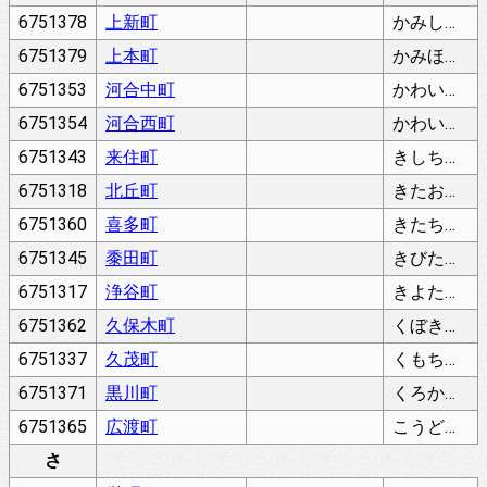
6751378
上新町
かみしんまち
6751379
上本町
かみほんまち
6751353
河合中町
かわいなかちょう
6751354
河合西町
かわいにしちょう
6751343
来住町
きしちょう
6751318
北丘町
きたおかちょう
6751360
喜多町
きたちょう
6751345
黍田町
きびたちょう
6751317
浄谷町
きよたにちょう
6751362
久保木町
くぼきちょう
6751337
久茂町
くもちょう
6751371
黒川町
くろかわちょう
6751365
広渡町
こうどちょう
さ