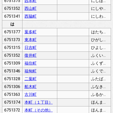
6751375
西本町
にしほんまち
6751352
西山町
にしやまちょう
6751341
西脇町
にしわきちょう
は
6751377
葉多町
はたちょう
6751373
東本町
ひがしほんまち
6751315
日吉町
ひよしちょう
6751352
復井町
ふくいちょう
6751309
福住町
ふくずみちょう
6751346
福甸町
ふくでんちょう
6751328
二葉町
ふたばちょう
6751306
船木町
ふなきちょう
6751363
古川町
ふるかわちょう
6751374
本町（１丁目）
ほんまち（１ちょうめ）
6751372
本町（その他）
ほんまち（そのた）