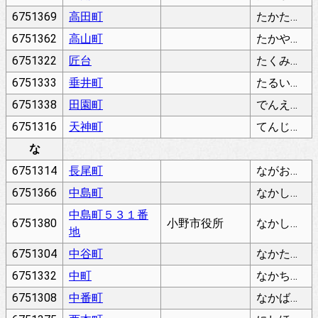
6751369
高田町
たかたちょう
6751362
高山町
たかやまちょう
6751322
匠台
たくみだい
6751333
垂井町
たるいちょう
6751338
田園町
でんえんちょう
6751316
天神町
てんじんちょう
な
6751314
長尾町
ながおちょう
6751366
中島町
なかしまちょう
中島町５３１番
6751380
小野市役所
なかしまちょう
地
6751304
中谷町
なかたにちょう
6751332
中町
なかちょう
6751308
中番町
なかばんちょう