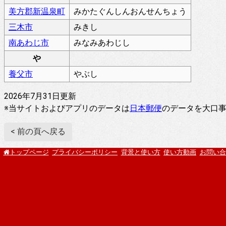
美方郡新温泉町
みかたぐんしんおんせんちょう
三木市
みきし
南あわじ市
みなみあわじし
や
養父市
やぶし
2026年7月31日更新
※当サイトおよびアプリのデータは
日本郵便
のデータを大口
< 前の頁へ戻る
プライバシーポリシー
背景と使い方
使い方動画
お問い合
トップページ