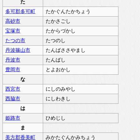
た
多可郡多可町
たかぐんたかちょう
高砂市
たかさごし
宝塚市
たからづかし
たつの市
たつのし
丹波篠山市
たんばささやまし
丹波市
たんばし
豊岡市
とよおかし
な
西宮市
にしのみやし
西脇市
にしわきし
は
姫路市
ひめじし
ま
美方郡香美町
みかたぐんかみちょう