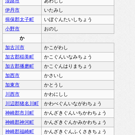
淡路市
あわじし
伊丹市
いたみし
揖保郡太子町
いぼぐんたいしちょう
小野市
おのし
か
加古川市
かこがわし
加古郡稲美町
かこぐんいなみちょう
加古郡播磨町
かこぐんはりまちょう
加西市
かさいし
加東市
かとうし
川西市
かわにしし
川辺郡猪名川町
かわべぐんいながわちょう
神崎郡市川町
かんざきぐんいちかわちょう
神崎郡神河町
かんざきぐんかみかわちょう
神崎郡福崎町
かんざきぐんふくさきちょう