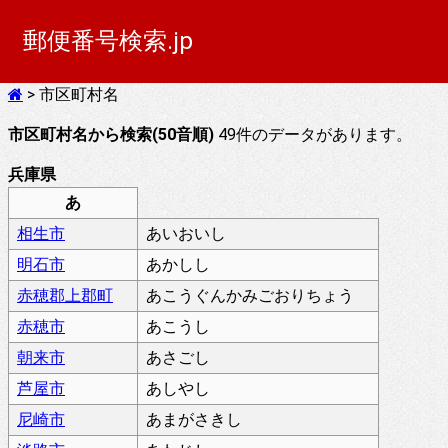
郵便番号検索.jp
> 市区町村名
市区町村名から検索(50音順)
49件のデータがあります。
兵庫県
あ
相生市
あいおいし
明石市
あかしし
赤穂郡上郡町
あこうぐんかみごおりちょう
赤穂市
あこうし
朝来市
あさごし
芦屋市
あしやし
尼崎市
あまがさきし