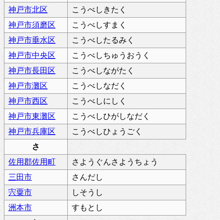
神戸市北区
こうべしきたく
神戸市須磨区
こうべしすまく
神戸市垂水区
こうべしたるみく
神戸市中央区
こうべしちゅうおうく
神戸市長田区
こうべしながたく
神戸市灘区
こうべしなだく
神戸市西区
こうべしにしく
神戸市東灘区
こうべしひがしなだく
神戸市兵庫区
こうべしひょうごく
さ
佐用郡佐用町
さようぐんさようちょう
三田市
さんだし
宍粟市
しそうし
洲本市
すもとし