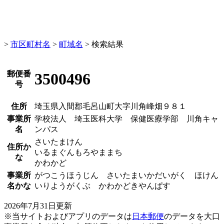
>
市区町村名
>
町域名
> 検索結果
郵便番
3500496
号
住所
埼玉県入間郡毛呂山町大字川角峰畑９８１
事業所
学校法人 埼玉医科大学 保健医療学部 川角キャ
名
ンパス
さいたまけん
住所か
いるまぐんもろやままち
な
かわかど
事業所
がつこうほうじん さいたまいかだいがく ほけん
名かな
いりようがくぶ かわかどきやんぱす
2026年7月31日更新
50 m
※当サイトおよびアプリのデータは
日本郵便
のデータを大口